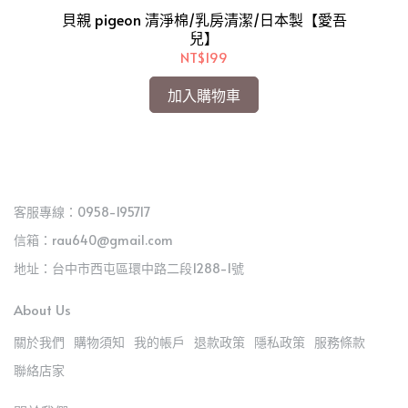
貝親 pigeon 清淨棉/乳房清潔/日本製【愛吾
乳液
m
兒】
NT$199
加入購物車
客服專線：0958-195717
信箱：rau640@gmail.com
地址：台中市西屯區環中路二段1288-1號
About Us
關於我們
購物須知
我的帳戶
退款政策
隱私政策
服務條款
聯絡店家