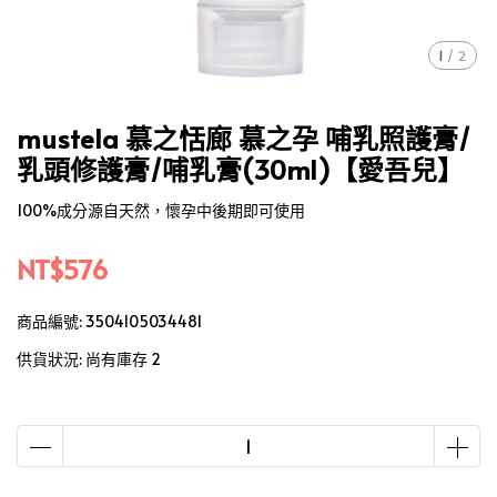
1
/
2
mustela 慕之恬廊 慕之孕 哺乳照護膏/
乳頭修護膏/哺乳膏(30ml)【愛吾兒】
100%成分源自天然，懷孕中後期即可使用
NT$576
商品編號:
3504105034481
供貨狀況:
尚有庫存 2