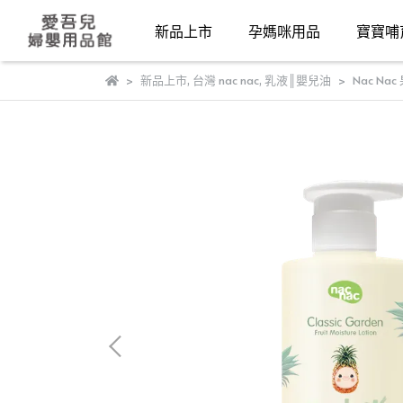
新品上市
孕媽咪用品
寶寶哺
新品上市
,
台灣 nac nac
,
乳液║嬰兒油
Nac N