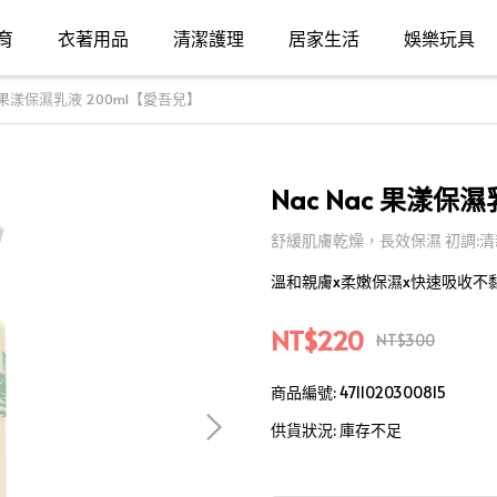
育
衣著用品
清潔護理
居家生活
娛樂玩具
ac 果漾保濕乳液 200ml【愛吾兒】
Nac Nac 果漾保
舒緩肌膚乾燥，長效保濕 初調:清
溫和親膚x柔嫩保濕x快速吸收不
NT$220
NT$300
商品編號:
4711020300815
供貨狀況:
庫存不足