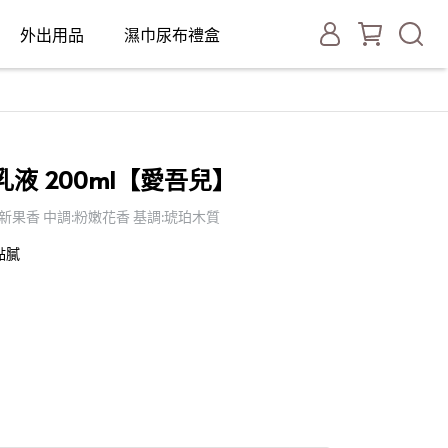
外出用品
濕巾尿布禮盒
濕乳液 200ml【愛吾兒】
新果香 中調:粉嫩花香 基調:琥珀木質
黏膩