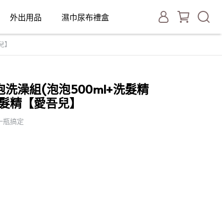
外出用品
濕巾尿布禮盒
吾兒】
泡泡洗澡組(泡泡500ml+洗髮精
/洗髮精【愛吾兒】
一瓶搞定