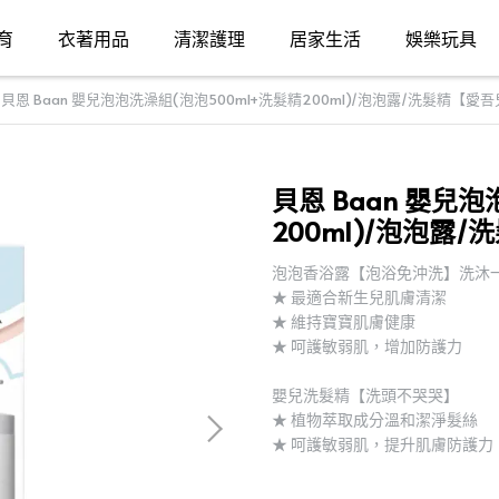
育
衣著用品
清潔護理
居家生活
娛樂玩具
貝恩 Baan 嬰兒泡泡洗澡組(泡泡500ml+洗髮精200ml)/泡泡露/洗髮精【愛
貝恩 Baan 嬰兒
200ml)/泡泡露
泡泡香浴露【泡浴免沖洗】洗沐
★ 最適合新生兒肌膚清潔
★ 維持寶寶肌膚健康
★ 呵護敏弱肌，增加防護力
嬰兒洗髮精【洗頭不哭哭】
★ 植物萃取成分溫和潔淨髮絲
★ 呵護敏弱肌，提升肌膚防護力