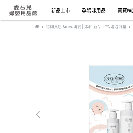
新品上市
孕媽咪用品
寶寶哺
德國貝恩 Baan
,
洗髮║沐浴
,
新品上市
,
泡泡浴露