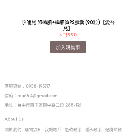
孕哺兒 卵磷脂+磷脂質PS膠囊 (90粒)【愛吾
兒】
兒】
NT$990
加入購物車
客服專線：0958-195717
信箱：rau640@gmail.com
地址：台中市西屯區環中路二段1288-1號
About Us
關於我們
購物須知
我的帳戶
退款政策
隱私政策
服務條款