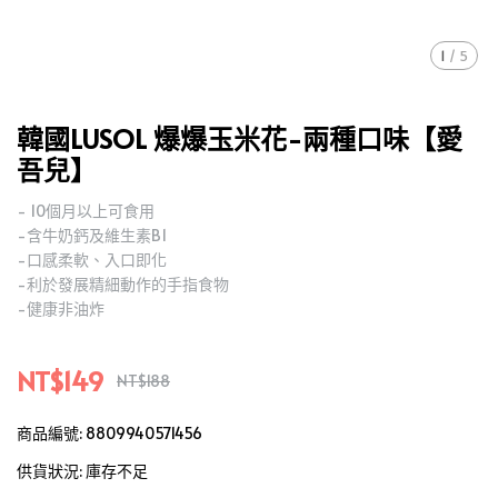
1
/
5
韓國LUSOL 爆爆玉米花-兩種口味【愛
吾兒】
- 10個月以上可食用
-含牛奶鈣及維生素B1
-口感柔軟、入口即化
-利於發展精細動作的手指食物
-健康非油炸
NT$149
NT$188
商品編號:
8809940571456
供貨狀況:
庫存不足